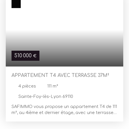
510 000
€
APPARTEMENT T4 AVEC TERRASSE 37M²
4
pièces
111
m²
Sainte-Foy-lès-Lyon 69110
SAFIMMO vous propose un appartement T4 de 111
m², au 4ième et dernier étage, avec une terrasse
de 37m². Ce bien se situe dans une copropriété de
2001, proche des tennis du Chavril Tennis Club et