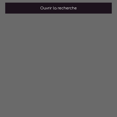
Ouvrir la recherche
Type de bien
Appartement
Localisation
Sainte-Foy-lès-Lyon (69110)
Budget max (€)
Surface min (m²)
Rechercher