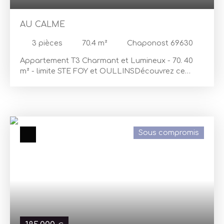
AU CALME
3
pièces
70.4
m²
Chaponost 69630
Appartement T3 Charmant et Lumineux - 70. 40
m² - limite STE FOY et OULLINSDécouvrez ce
magnifique appartement T3 situé au 1er étage
d'un immeuble de caractère construit en 1900.
Avec ses 70. 40 m² de surface habitable, cet
appartement allie charme de l'ancien et confort
moderne. Imaginez-vous dans ce spacieux salon
Sous compromis
baigné de lumière grâce à ses grandes ouvertures
en PVC à double vitrage, offrant une vue
apaisante sur l'ouest. La cuisine aménagée et
équipée est un véritable espace de vie. Cet
appartement comprend deux chambres
confortables avec placards, une salle d'eau
moderne et un WC indépendant, garantissant
praticité au quotidien. Une cave de 3. 79 m²
complète ce bien, offrant un espace de