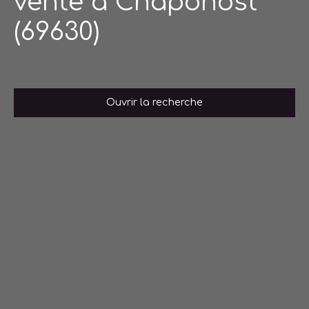
vente à Chaponost
(69630)
Ouvrir la recherche
Type de bien
Appartement
Localisation
Chaponost (69630)
Budget max (€)
Surface min (m²)
Rechercher