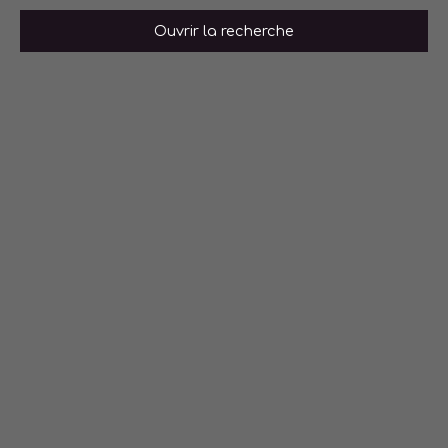
Ouvrir la recherche
Type de bien
Appartement
Localisation
Francheville (69340)
Budget max (€)
Surface min (m²)
Rechercher