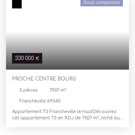
Sous compromis
330 000
€
PROCHE CENTRE BOURG
3
pièces
79.07
m²
Francheville 69340
Appartement T3 Francheville le hautDécouvrez
cet appartement T3 en RDJ de 79,07 m², niché au
cœur d'un immeuble bien entretenu. Cet
appartement vous accueille dans un hall d'entrée