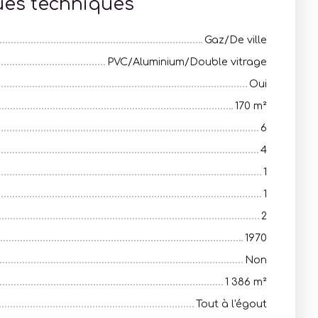
ues techniques
Gaz/De ville
PVC/Aluminium/Double vitrage
Oui
170
m²
6
4
1
1
2
1970
Non
1 386
m²
Tout à l'égout