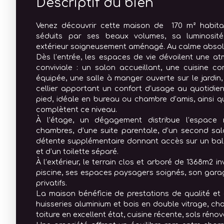
Descriptif du bien
Venez découvrir cette maison de 170 m² habitab
séduits par ses beaux volumes, sa luminosit
extérieur soigneusement aménagé. Au calme absol
Dès l’entrée, les espaces de vie dévoilent une a
conviviale : un salon accueillant, une cuisine c
équipée, une salle à manger ouverte sur le jardin,
cellier apportant un confort d’usage au quotidie
pied, idéale en bureau ou chambre d’amis, ainsi q
complètent ce niveau.
À l’étage, un dégagement distribue l’espac
chambres, d’une suite parentale, d’un second sa
détente supplémentaire donnant accès sur un balc
et d’un toilette séparé.
À l’extérieur, le terrain clos et arboré de 1368m2 i
piscine, ses espaces paysagers soignés, son gara
privatifs.
La maison bénéficie de prestations de qualité et d
huisseries aluminium et bois en double vitrage, cha
toiture en excellent état, cuisine récente, sols rénov