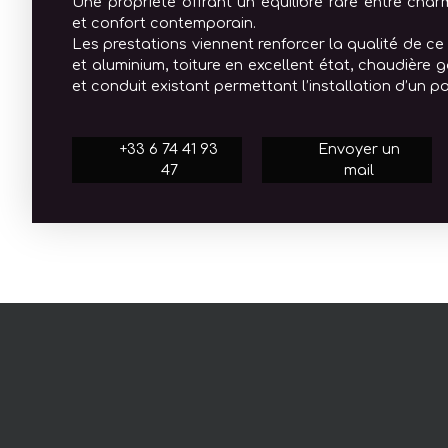
Une propriété offrant un équilibre rare entre charm
et confort contemporain.
Les prestations viennent renforcer la qualité de ce
et aluminium, toiture en excellent état, chaudière ga
et conduit existant permettant l’installation d’un po
+33 6 74 41 93
Envoyer un
47
mail