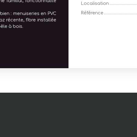
e familial, fonctionnalité
Localisation
Référence
 bien : menuiseries en PVC
z récente, fibre installée
êle à bois.