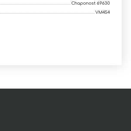
Chaponost 69630
VM454