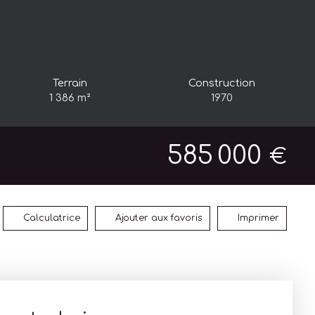
Terrain
Construction
1 386
m²
1970
585 000
€
Calculatrice
Ajouter aux favoris
Imprimer