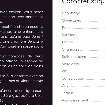
Caractéristiq
les environ, vous serez
Chauffage
é et son environnement
Ouvertures
u.
tmosphère chaleureuse et
Piscine
ontemporaine entièrement
Surface
 ainsi qu’une buanderie /
n. Une chambre de plain-
Pièces
u’un toilette indépendant
Chambres
e nuit composé de deux
Salle de bains
lon offrant un espace de
Salle d'eau
on, d’une salle de bains
WC
nvite à la détente avec sa
Construction
ge et ses stationnements
Cave
’un entretien rigoureux :
Terrain
udière gaz, poêle à bois,
Assainissement
és.