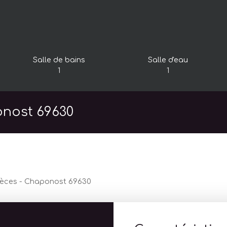
Salle de bains
Salle d'eau
1
1
ponost 69630
 pièces - Chaponost 69630