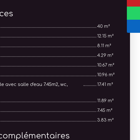
èces
40 m²
12.15 m²
8.11 m²
4.29 m²
10.67 m²
10.96 m²
e avec salle d'eau 7.45m2, wc,
17.41 m²
11.89 m²
7.45 m²
3.83 m²
 complémentaires