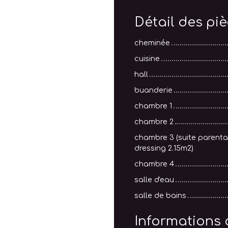
Détail des pi
cheminée
cuisine
hall
buanderie
chambre 1
chambre 2
chambre 3 (suite parental
dressing 2.15m2)
chambre 4
salle d'eau
salle de bains
Informations