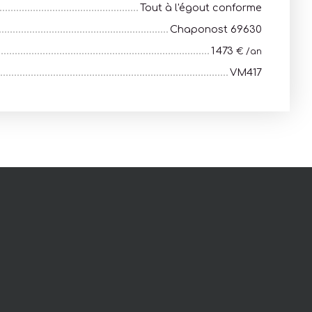
Tout à l'égout conforme
Chaponost 69630
1 473
€ /an
VM417