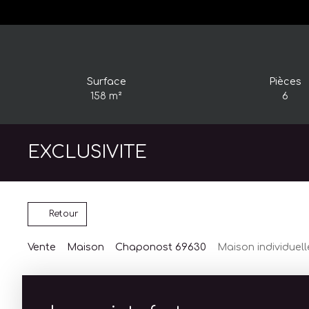
Surface
Pièces
158
m²
6
EXCLUSIVITE
Retour
Vente
Maison
Chaponost 69630
Maison individuel