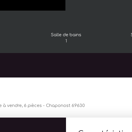
Salle de bains
1
le à vendre, 6 pièces - Chaponost 69630