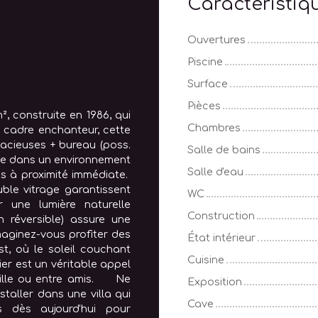
Caractéristiq
Ouvertures
Piscine
Surface
Pièces
construite en 1986, qui
Chambres
 cadre enchanteur, cette
acieuses + bureau (poss.
Salle de bains
ille dans un environnement
Salle d'eau
us à proximité immédiate.
ble vitrage garantissent
WC
r une lumière naturelle
Construction
n réversible) assure une
aginez-vous profiter des
État intérieur
st, où le soleil couchant
Cuisine
ier est un véritable appel
mille ou entre amis. Ne
Exposition
aller dans une villa qui
Cave
us dès aujourd'hui pour